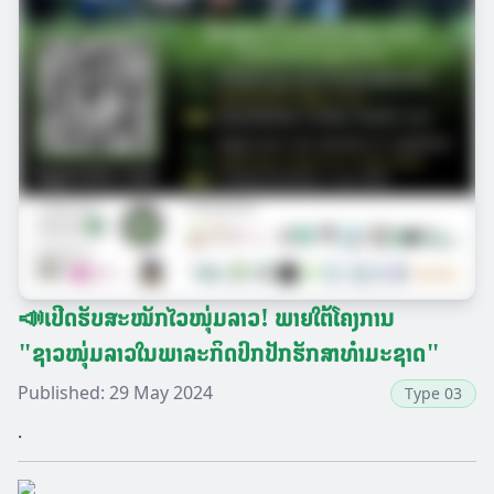
📣ເປີດຮັບສະໝັກໄວໜຸ່ມລາວ! ພາຍໃຕ້ໂຄງການ
"ຊາວໜຸ່ມລາວໃນພາລະກິດປົກປັກຮັກສາທຳມະຊາດ"
Published:
29 May 2024
Type 03
.