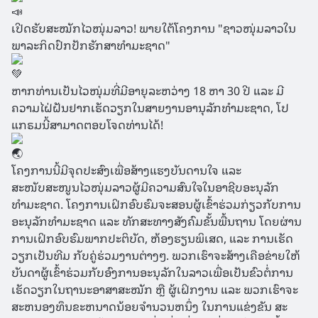
ເປີດຮັບສະໝັກໄວໜຸ່ມລາວ! ພາຍໃຕ້ໂຄງການ "ຊາວໜຸ່ມລາວໃນ
ພາລະກິດປົກປັກຮັກສາທຳມະຊາດ"
ຫາກທ່ານເປັນໄວໜຸ່ມທີ່ມີອາຍຸລະຫວ່າງ 18 ຫາ 30 ປີ ແລະ ມີ
ຄວາມໄຝ່ຝັນຢາກເຮັດວຽກໃນສາຍງານອານຸລັກທຳມະຊາດ, ໂປ
ແກຣມນີ້ສາມາດຕອບໂຈດທ່ານໄດ້!
ໂຄງການນີ້ມີຈຸດປະສົງເພື່ອສ້າງແຮງບັນດານໃຈ ແລະ
ສະໜັບສະໜູນໄວໜຸ່ມລາວຜູ້ມີຄວາມສົນໃຈໃນອາຊີບອະນຸລັກ
ທຳມະຊາດ. ໂຄງການເຝິກອົບຮົມຈະສອນຜູ້ເຂົ້າຮ່ວມກ່ຽວກັບການ
ອະນຸລັກທໍາມະຊາດ ແລະ ທັກສະທາງສັງຄົມຂັ້ນພື້ນຖານ ໂດຍຜ່ານ
ການເຝິກອົບຮົມພາກປະຕິບັດ, ຫ້ອງຮຽນພິເສດ, ແລະ ການເຮັດ
ວຽກເປັນທີມ ກັບຄູ່ຮ່ວມງານຕ່າງໆ. ພວກເຮົາຈະສ້າງເຄືອຂ່າຍໃຫ້
ບັນດາຜູ້ເຂົ້າຮ່ວມກັບອົງການອະນຸລັກໃນລາວເພື່ອເປັນຂົວຕໍ່ການ
ເຮັດວຽກໃນຖານະອາສາສະໝັກ ຫຼື ຜູ້ເຝິກງານ ແລະ ພວກເຮົາຈະ
ສະຫນອງທຶນຂະຫນາດນ້ອຍຈໍານວນຫນຶ່ງ ໃນການແຂ່ງຂັນ ສະ