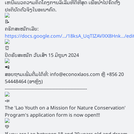
ເຫນີແນວຄວາມຄິດໂຄງການລິເລີ່ມທີ່ດີທີ່ສຸດ ເພື່ອນໍາໄປຈັດຕັ້ງ
ປະຕິບັດຕົວຈິງໃນອະນາຄົດ.
ຄຣິກສະໝັກເລີຍ:
https://docs.google.com/.../18ksA_UqTIZAVlXX8Hnk.../edit.
ປິດຮັບສະໝັກ ວັນເສົາ 15 ມິຖຸນາ 2024
ສອບຖາມເພີ່ມຕື່ມໄດ້ທີ່: info@econoxlaos.com ຫຼື +856 20
54448464 (ອາຫຼິງ)
-------------------------------------------------------
The 'Lao Youth on a Mission for Nature Conservation'
Program's application form is now open!!!
If you are Lao between 18 and 30 years old and dream