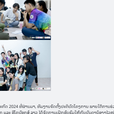
ລະກົດ 2024 ທີ່ຜ່ານມາ, ທີມງານຈັດຕັ້ງປະຕິບັດໂຄງການ ພາຍໃຕ້ການຮ
ກ ແລະ ອີໂຄນັອກສ໌ ລາວ ໄດ້ຈັດການເຝິກອົບຮົມໃຫ້ກັບບັນດານ້ອງໆໄວໜຸ