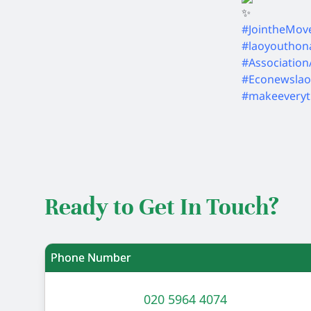
#JointheMov
#laoyouthon
#Associatio
#Econewslao
#makeeveryt
Ready to Get In Touch?
Phone Number
020 5964 4074