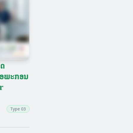
ັດ
. ໂອພະກອນ
or
Type 03