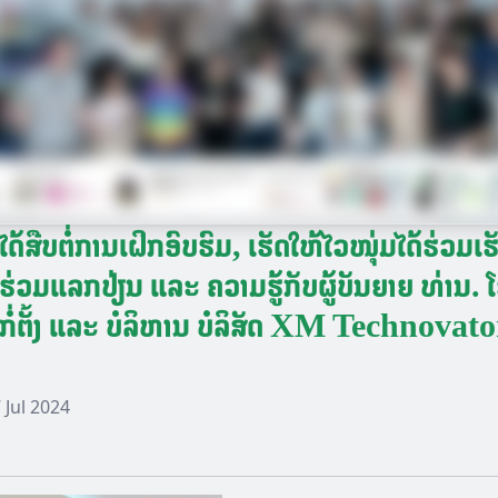
ດ້ສືບຕໍ່ການເຝິກອົບຮົມ, ເຮັດໃຫ້ໄວໜຸ່ມໄດ້ຮ່ວມເຮ
ຮ່ວມແລກປ່ຽນ ແລະ ຄວາມຮູ້ກັບຜູ້ບັນຍາຍ ທ່ານ
ູ້ກໍ່ຕັ້ງ ແລະ ບໍລິຫານ ບໍລິສັດ XM Technovat
 Jul 2024