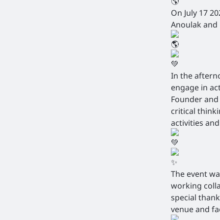
On July 17 20
Anoulak and 
In the aftern
engage in ac
Founder and
critical thi
activities an
The event wa
working colla
special thank
venue and fac