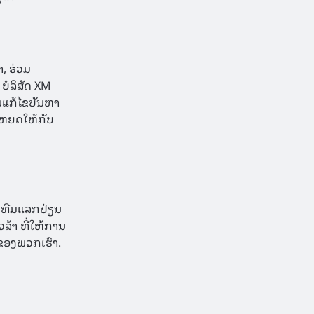
ຳ, ຮ່ວມ
 ບໍລິສັດ XM
ານແກ້ໄຂບັນຫາ
ະໂຫຍດໃຫ້ກັບ
ັນທີມແລກປ່ຽນ
ວລ້າ ທີ່ໃຫ້ການ
ຂອງພວກເຮົາ.