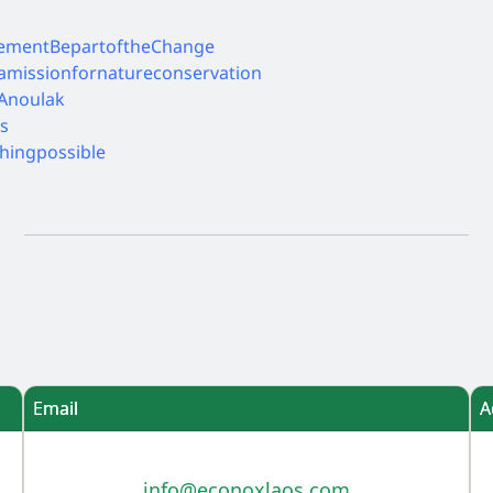
ementBepartoftheChange
amissionfornatureconservation
nAnoulak
s
hingpossible
Email
A
info@econoxlaos.com