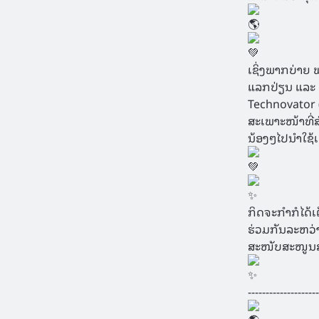
ເຊິ່ງພາກບ່າຍ ພ
ແລກປ່ຽນ ແລະ ຄວ
Technovator (
ສະເພາະໜ້າທີ່ສ
ນ້ອງໆໄປນຳໃຊ້ເຂ
ກິດຈະກຳກໍໄດ້ເ
ຮ່ວມກັນລະຫວ່າ
ສະໜັບສະໜູນສ
--------------------