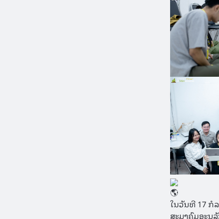
ໃນວັນທີ 17 ກໍ
ສະມາຄົມອະນຸລັ