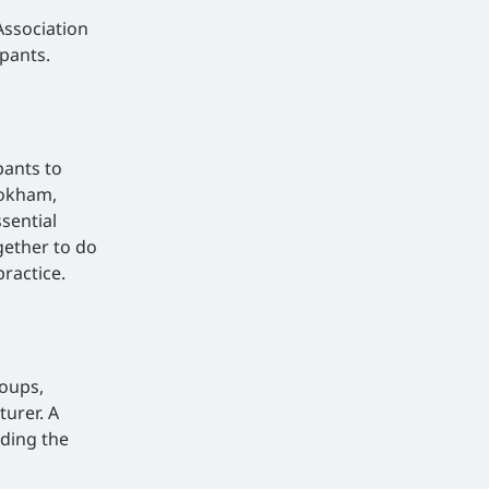
Association
pants.
pants to
hokham,
sential
gether to do
practice.
roups,
turer. A
iding the