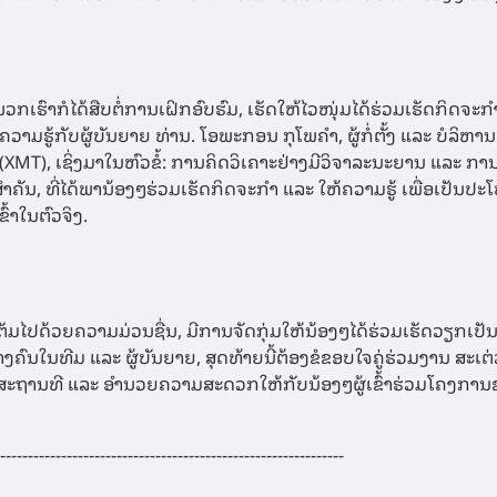
ວກເຮົາກໍໄດ້ສືບຕໍ່ການເຝິກອົບຮົມ, ເຮັດໃຫ້ໄວໜຸ່ມໄດ້ຮ່ວມເຮັດກິດຈະກ
າມຮູ້ກັບຜູ້ບັນຍາຍ ທ່ານ. ໂອພະກອນ ກຸໂພຄຳ, ຜູ້ກໍ່ຕັ້ງ ແລະ ບໍລິຫານ
XMT), ເຊິ່ງມາໃນຫົວຂໍ້: ການຄິດວິເຄາະຢ່າງມີວິຈາລະນະຍານ ແລະ ກ
ຳຄັນ, ທີ່ໄດ້ພານ້ອງໆຮ່ວມເຮັດກິດຈະກຳ ແລະ ໃຫ້ຄວາມຮູ້ ເພື່ອເປັນປ
ົ້າໃນຕົວຈິງ.
ຕັມໄປດ້ວຍຄວາມມ່ວນຊື່ນ, ມີການຈັດກຸ່ມໃຫ້ນ້ອງໆໄດ້ຮ່ວມເຮັດວຽກເປ
ງຄົນໃນທີມ ແລະ ຜູ້ບັນຍາຍ, ສຸດທ້າຍນີ້ຕ້ອງຂໍຂອບໃຈຄູ່ຮ່ວມງານ ສະເຕ່
ະຖານທີ ແລະ ອຳນວຍຄວາມສະດວກໃຫ້ກັບນ້ອງໆຜູ້ເຂົ້າຮ່ວມໂຄງການ
--------------------------------------------------------------