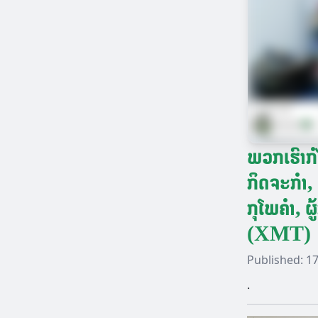
ພວກເຮົາກໍໄ
ກິດຈະກຳ, 
ກຸໂພຄຳ, ຜ
(XMT)
Published:
17
.