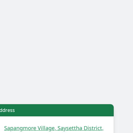
ddress
Sapangmore Village, Saysettha District,