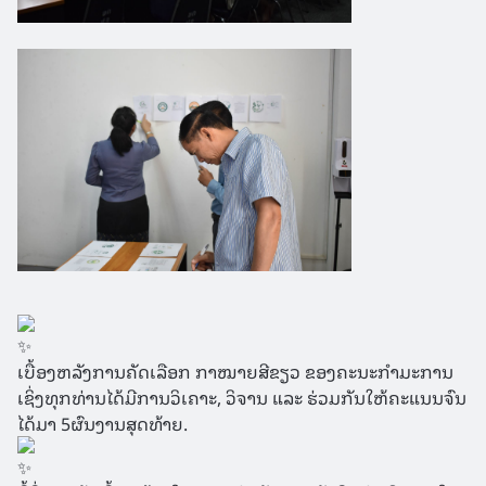
ເບື້ອງຫລັງການຄັດເລືອກ ກາໝາຍສີຂຽວ ຂອງຄະນະກໍາມະການ
ເຊິ່ງທຸກທ່ານໄດ້ມີການວິເຄາະ, ວິຈານ ແລະ ຮ່ວມກັນໃຫ້ຄະແນນຈົນ
ໄດ້ມາ 5ຜົນງານສຸດທ້າຍ.