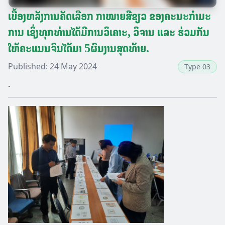
ເບື້ອງຫລັງການຄັດເລືອກ ກາໝາຍສີຂຽວ ຂອງຄະນະກໍາມະ
ການ ເຊິ່ງທຸກທ່ານໄດ້ມີການວິເຄາະ, ວິຈານ ແລະ ຮ່ວມກັນ
ໃຫ້ຄະແນນຈົນໄດ້ມາ 5ຜົນງານສຸດທ້າຍ.
Published:
24 May 2024
Type 03
.