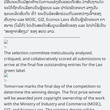
ມື້ອື່ນຈະເປັນມື້ສຸດທ້າຍໃນການແຂ່ງຂັນຮອບຕັດສິນ ວ່າຜົນງານໃດ
ຈະໄດ້ຖືກຄັດເລືອກເປັນຜູ້ຊະນະ ແລະ ນໍາໄປພັດທະນາ ລາງວັນ
ຊະນະເລີດອັນດັບ ທີ່1 ຈະເປັນລິຂະສິດຮ່ວມກັນລະຫວ່າງເຈົ້າຂອງ
ຜົນງານ ແລະ MOIC, GIZ, Econox Laos ທີ່ເປັນຜູ້ພັດທະນາ ກາ
ໝາຍ (ໂລໂກ້) ໄປເປັນສະບັບສົມບູນເພື່ອຮັບຮອງ ແລະ ໄປນຳໃຊ້ເປັນ
“ສະຫຼາກສີຂຽວ” ຂອງ ສປປ ລາວ.
--------------------------------------------------------------
The selection committee meticulously analyzed,
critiqued, and collaboratively scored all submissions to
arrive at the final five outstanding entries for the Lao
green label.
Tomorrow marks the final day of the competition to
determine the winning design. The first prize winner
will be awarded joint copyright ownership of the work
with the Ministry of Industry and Commerce (MOIC),
GIZ, and Econox Laos. The winning design will be