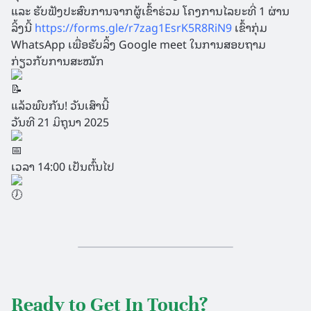
ແລະ ຮັບຟັງປະສົບການຈາກຜູ້ເຂົ້າຮ່ວມ ໂຄງການໄລຍະທີ່ 1 ຜ່ານ
ລິ້ງນີ້
https://forms.gle/r7zag1EsrK5R8RiN9
ເຂົ້າກຸ່ມ
WhatsApp ເພື່ອຮັບລິ້ງ Google meet ໃນການສອບຖາມ
ກ່ຽວກັບການສະໝັກ
ແລ້ວພົບກັນ! ວັນເສົານີ້
ວັນທີ 21 ມິຖຸນາ 2025
ເວລາ 14:00 ເປັນຕົ້ນໄປ
Ready to Get In Touch?