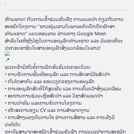
.
ຫ້າມພາດ! ກັບການເຂົ້າຮ່ວມຮັບຟັງ ການແນະນຳ ກ່ຽວກັບການ
ສະໝັກໂຄງການ "ຊາວໜຸ່ມລາວໃນພາລະກິດປົກປັກຮັກສາ
ທຳມະຊາດ" ແບບອອນລາຍ ຜ່ານທາງ Google Meet
ສຳລັບໃຜທີ່ຫຼົງໄຫຼໃນການອະນຸລັກທຳມະຊາດ ແລະ ມີແຜນທີ່ຈະ
ປະກອບອາຊີບໃນສາຍອະນຸລັກສິ່ງແວດລ້ອມໃນລາວ!
ພວກເຮົາມີຫົວຂໍ້ການຝຶກອົບຮົມປະກອບດ້ວຍ:
• ການຈັດການພື້ນທີ່ອະນຸລັກ ແລະ ການສຶກສາວິໄຈສັດປ່າ
• ກົນໄກສາກົນ ແລະ ຂອບວຽກຂອງການອະນຸລັກ
• ການອະນຸລັກສັດທີ່ໃກ້ສູນພັນ ແລະ ການຄົ້ນຄວ້າສິ່ງແວດລ້ອມ
• ສະຖານການຊ່ວຍເຫຼືອສັດປ່າ ແລະ ວິຊາສັດແພດປ່າ
• ການນຳທີມ ແລະການຈັດການໂຄງການ
• ທັກສະການຂຽນ CV ແລະ ການສຳພາດງານ
• ການສ້າງແຮງບັນດານໃຈ ຜ່ານການສື່ສານ ແລະ ການລົງມື
ປະຕິບັດ
ທຸກຄົນສາມາດສະໝັກເຂົ້າຮ່ວມຮັບຟັງ ການແນະນຳການສະໝັກ