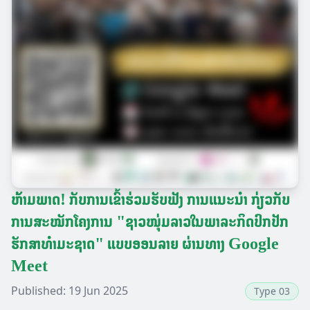
ຫ້າມພາດ! ກັບການເຂົ້າຮ່ວມຮັບຟັງ ການແນະນຳ ກ່ຽວກັບ
ການສະໝັກໂຄງການ "ຊາວໜຸ່ມລາວໃນພາລະກິດປົກປັກ
ຮັກສາທຳມະຊາດ" ແບບອອນລາຍ ຜ່ານທາງ Google
Meet
Published:
19 Jun 2025
Type 03